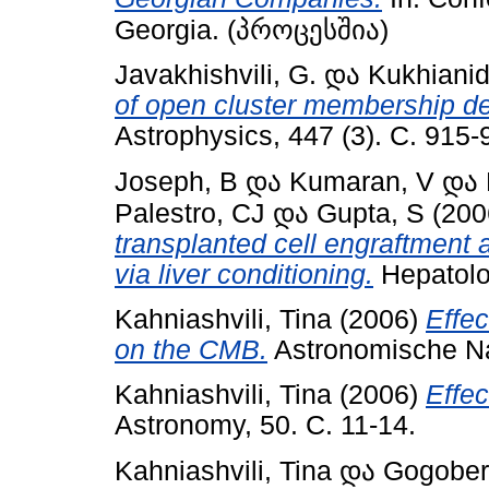
Georgia. (პროცესშია)
Javakhishvili, G.
და
Kukhianid
of open cluster membership de
Astrophysics, 447 (3). С. 915-
Joseph, B
და
Kumaran, V
და
Palestro, CJ
და
Gupta, S
(200
transplanted cell engraftment 
via liver conditioning.
Hepatolog
Kahniashvili, Tina
(2006)
Effec
on the CMB.
Astronomische Nac
Kahniashvili, Tina
(2006)
Effec
Astronomy, 50. С. 11-14.
Kahniashvili, Tina
და
Gogoberi