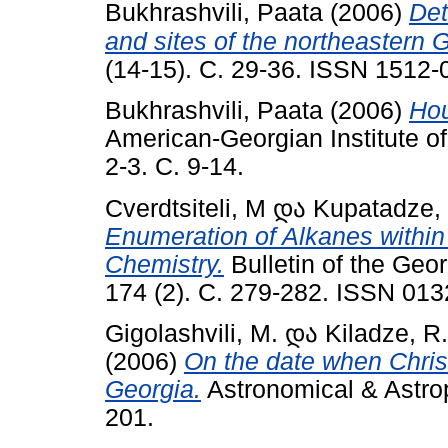
Bukhrashvili, Paata
(2006)
Det
and sites of the northeastern 
(14-15). С. 29-36. ISSN 1512-
Bukhrashvili, Paata
(2006)
Hou
American-Georgian Institute of
2-3. С. 9-14.
Cverdtsiteli, M
და
Kupatadze,
Enumeration of Alkanes within
Chemistry.
Bulletin of the Geo
174 (2). С. 279-282. ISSN 01
Gigolashvili, M.
და
Kiladze, R.
(2006)
On the date when Christ
Georgia.
Astronomical & Astrop
201.