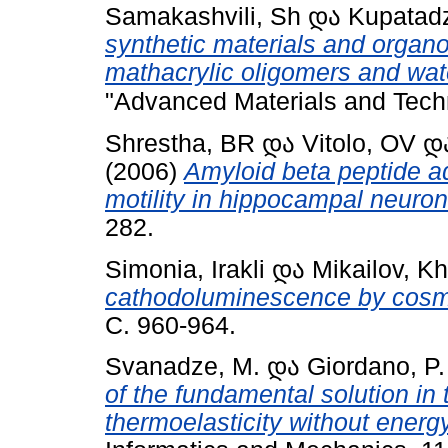
Samakashvili, Sh
და
Kupatad
synthetic materials and organ
mathacrylic oligomers and wat
"Advanced Materials and Tec
Shrestha, BR
და
Vitolo, OV
დ
(2006)
Amyloid beta peptide a
motility in hippocampal neuron
282.
Simonia, Irakli
და
Mikailov, Kh
cathodoluminescence by cosm
С. 960-964.
Svanadze, M.
და
Giordano, P.
of the fundamental solution in 
thermoelasticity without energy