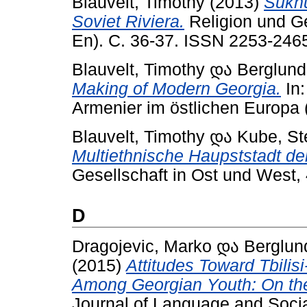
Blauvelt, Timothy
(2013)
Sukhu
Soviet Riviera.
Religion und Ge
En). С. 36-37. ISSN 2253-246
Blauvelt, Timothy
და
Berglund,
Making of Modern Georgia.
In:
Armenier im östlichen Europa
Blauvelt, Timothy
და
Kube, S
Multiethnische Haupststadt der
Gesellschaft in Ost und West,
D
Dragojevic, Marko
და
Berglund
(2015)
Attitudes Toward Tbilis
Among Georgian Youth: On the
Journal of Language and Socia