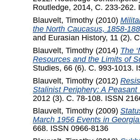
Routledge, 2014, С. 233-262
Blauvelt, Timothy
(2010)
Milit
the North Caucasus, 1858-188
and Eurasian History, 11 (2).
Blauvelt, Timothy
(2014)
The ‘
Resources and the Limits of So
Studies, 66 (6). С. 993-1013.
Blauvelt, Timothy
(2012)
Resis
Stalinist Periphery: A Peasant
2012 (3). С. 78-108. ISSN 21
Blauvelt, Timothy
(2009)
Statu
March 1956 Events in Georgia
668. ISSN 0966-8136