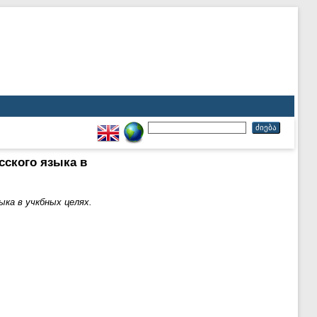
сского языка в
ыка в учкбных целях.