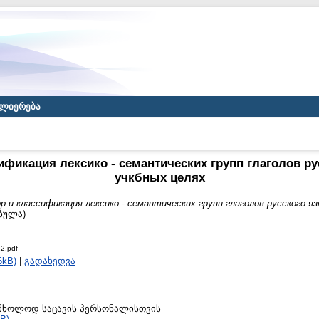
ლიერება
ификация лексико - семантических групп глаголов ру
учкбных целях
 и классификация лексико - семантических групп глаголов русского яз
ებულა)
2.pdf
6kB)
|
გადახედვა
to მხოლოდ საცავის პერსონალისთვის