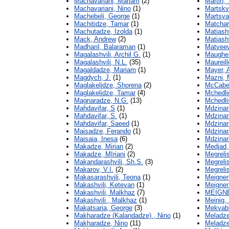
Machavariani, Mariam
(2)
Martin,
Machavariani, Nino
(1)
Martskv
Machebeli, George
(1)
Martsva
Machitidze, Tamar
(1)
Matchara
Machutadze, Izolda
(1)
Matiash
Mack, Andrew
(2)
Matiash
MadhanI, Balaraman
(1)
Matveev
Magalashvili, Archil G.
(1)
Maugher
Magalashvili, N.L.
(35)
Maureill
Magaldadze, Mariam
(1)
Mayer, 
Magdych, J.
(1)
Mazni, 
Maglakelidze, Shorena
(2)
McCabe
Maglakelidze, Tamar
(4)
Mchedli
Magnaradze, N.G.
(13)
Mchedli
Mahdavifar, S
(1)
Mdzinara
Mahdavifar, S.
(1)
Mdzinara
Mahdavifar, Saeed
(1)
Mdzinara
Maisadze, Ferando
(1)
Mdzinara
Maisaia, Inesa
(6)
Mdzinari
Makadze, Mirian
(2)
Medjad,
Makadze, MIriani
(2)
Megrelis
Makandarashvili, Sh.S.
(3)
Megrelis
Makarov, V.I.
(2)
Megrelis
Makasarashvili, Teona
(1)
Meignen,
Makashvili, Ketevan
(1)
Meignen 
Makashvili, Malkhaz
(7)
MEIGNEN
Makashvili , Malkhaz
(1)
Meinig,
Makatsaria, George
(3)
Mekvabis
Makharadze (Kalandadze) , Nino
(1)
Meladze
Makharadze, Nino
(11)
Meladze