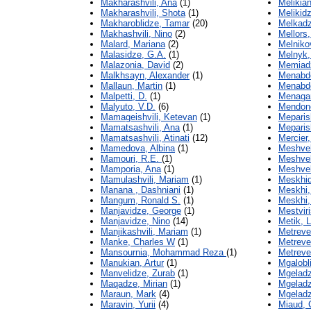
Makharashvili, Ana
(1)
Melikia
Makharashvili, Shota
(1)
Melikidz
Makharoblidze, Tamar
(20)
Melkadz
Makhashvili, Nino
(2)
Mellors,
Malard, Mariana
(2)
Melniko
Malasidze, G.A.
(1)
Melnyk,
Malazonia, David
(2)
Memiadz
Malkhsayn, Alexander
(1)
Menabd
Mallaun, Martin
(1)
Menabde
Malpetti, D.
(1)
Menagar
Malyuto, V.D.
(6)
Mendonc
Mamageishvili, Ketevan
(1)
Meparish
Mamatsashvili, Ana
(1)
Meparish
Mamatsashvili, Atinati
(12)
Mercier,
Mamedova, Albina
(1)
Meshvel
Mamouri, R.E.
(1)
Meshvel
Mamporia, Ana
(1)
Meshvel
Mamulashvili, Mariam
(1)
Meskhid
Manana , Dashniani
(1)
Meskhi,
Mangum, Ronald S.
(1)
Meskhi,
Manjavidze, George
(1)
Mestviri
Manjavidze, Nino
(14)
Metik, L
Manjikashvili, Mariam
(1)
Metrevel
Manke, Charles W
(1)
Metreve
Mansournia, Mohammad Reza
(1)
Metreve
Manukian, Artur
(1)
Mgalobli
Manvelidze, Zurab
(1)
Mgeladz
Maqadze, Mirian
(1)
Mgeladz
Maraun, Mark
(4)
Mgeladz
Maravin, Yurii
(4)
Miaud, 