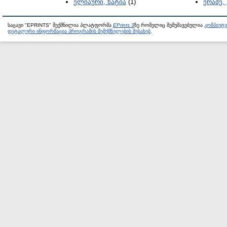
ელიაური, ხატია
(1)
ერაძე,
საცავი "EPRINTS" შექმნილია პლატფორმა
EPrints 3
ზე რომელიც შემუშავებულია
კომპიუტ
დეტალური ინფორმაცია პროგრამის შემქმნელების შესახებ
.