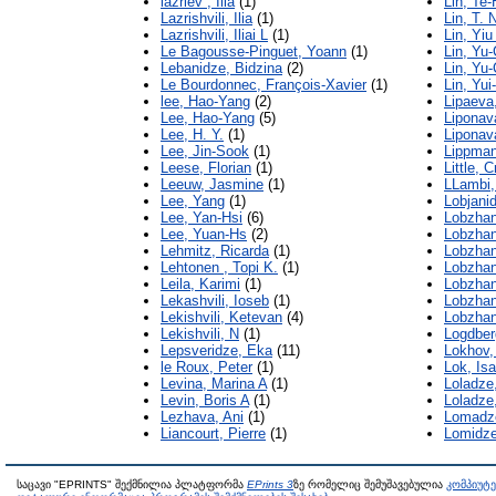
lazriev , Ilia
(1)
Lin, Te-
Lazrishvili, Ilia
(1)
Lin, T. 
Lazrishvili, Iliai L
(1)
Lin, Yiu
Le Bagousse-Pinguet, Yoann
(1)
Lin, Yu-
Lebanidze, Bidzina
(2)
Lin, Yu-
Le Bourdonnec, François-Xavier
(1)
Lin, Yui
lee, Hao-Yang
(2)
Lipaeva
Lee, Hao-Yang
(5)
Liponav
Lee, H. Y.
(1)
Liponav
Lee, Jin-Sook
(1)
Lippman
Leese, Florian
(1)
Little, C
Leeuw, Jasmine
(1)
LLambi,
Lee, Yang
(1)
Lobjani
Lee, Yan-Hsi
(6)
Lobzhan
Lee, Yuan-Hs
(2)
Lobzhan
Lehmitz, Ricarda
(1)
Lobzhan
Lehtonen , Topi K.
(1)
Lobzhan
Leila, Karimi
(1)
Lobzhan
Lekashvili, Ioseb
(1)
Lobzhan
Lekishvili, Ketevan
(4)
Lobzhan
Lekishvili, N
(1)
Logdber
Lepsveridze, Eka
(11)
Lokhov,
le Roux, Peter
(1)
Lok, Isa
Levina, Marina A
(1)
Loladze
Levin, Boris A
(1)
Loladze,
Lezhava, Ani
(1)
Lomadze
Liancourt, Pierre
(1)
Lomidze
საცავი "EPRINTS" შექმნილია პლატფორმა
EPrints 3
ზე რომელიც შემუშავებულია
კომპიუტ