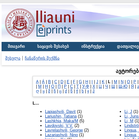
მთავარი
საცავის შესახებ
ინსტრუქცია
დათვალიე
შესვლა
ჩანაწერის შექმნა
ავტორებ
A
|
Á
|
B
|
C
|
D
|
E
|
F
|
G
|
H
|
I
|
J
|
K
|
L
|
M
|
N
|
O
|
P
|
М
|
Н
|
О
|
П
|
Р
|
С
|
Т
|
У-Ф
|
Х
|
Ц
|
Ч
|
Ш
|
Щ-Ю
|
Я
|
ღ
|
ყ
|
შ
|
ჩ
|
ც
|
ძ
|
წ
|
ჭ
|
ხ
|
ჯ
|
ჰ
L...
Lapiashvili, Davit
(1)
Li, J
(1)
Lariushin, Tatiana
(1)
Li, Jun
Lashkhia, Maka/M
(5)
Li, M
(1
Lavdovski, V.V.
(2)
Lindstr
Lavrelashvili, George
(2)
Lingua,
Lazariashvili, Nino
(1)
Lingua,