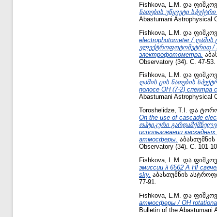
Fishkova, L.M.
და
ფიშკოვ
ნათების უწყვეტი სპექტრ
Abastumani Astrophysical O
Fishkova, L.M.
და
ფიშკოვ
electrophotometer / ღა
ელექტროფოტომეტრით / На
электрофотометра.
აბას
Observatory (34). С. 47-53.
Fishkova, L.M.
და
ფიშკოვ
ღამის ცის ნათების სპექტ
полосе OH (7-2) спектра 
Abastumani Astrophysical O
Toroshelidze, T.I.
და
ტორო
On the use of cascade ele
ოპტიკური გარდამქმნელებ
использовании каскадных
атмосферы.
აბასთუმნის 
Observatory (34). С. 101-10
Fishkova, L.M.
და
ფიშკოვ
эмиссии λ 6562 A HI свечени
sky.
აბასთუმნის ასტროფიზი
77-91.
Fishkova, L.M.
და
ფიშკოვ
атмосферы / OH rotational
Bulletin of the Abastumani 