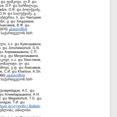
და
ფიშკოვა, ლ.მ.
და
va, D.P.
და
ხარჩილავა,
adze, O.R.
და
ბოლქვაძე,
G.N.
და
სალუქვაძე, გ.
ანტურია, ს.
და
Чантурия,
ნი, ც.
და
Хецуриани,
Анисимов, В.Ф.
და
1970)
აბასთუმნის
საქართველოს სსრ
ლი, ი.ი.
და
Кумсишвили,
.
და
Jimsheleishvili, G.N.
და
Априамашвили, С.П.
თ.გ.
და
Мегрелишвили,
კოვი, ი.ა.
და
Хвостиков,
ფომალიტი, ლ.
და
იმოვი, ვ.ფ.
და
Анисимов,
к, С.И.
და
Khatisov, A.Sh.
966)
აბასთუმნის
საქართველოს სსრ
Цховребадзе, А.С.
და
და
Алимбарашвили, А.Н.
.
და
Megrelishvili, T.G.
და
лидзе, Т.И.
და
ის ბიულეტენი / Bulletin
ემლობა, თბილისი.