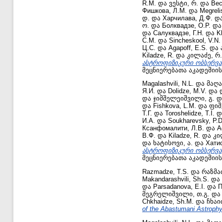
R.M.
და
ვესტი, რ.
და
Вес
Фишкова, Л.М.
და
Megrelis
დ.
და
Харчилава, Д.Ф.
დ
ო.
და
Болквадзе, О.Р.
დ
და
Салуквадзе, Г.Н.
და
K
С.М.
და
Sincheskool, V.N.
Ц.С.
და
Agapoff, E.S.
და
Kiladze, R.
და
კილაძე, რ.
ასტროფიზიკური ობსერვატორ
მეცნიერებათა აკადემიი
Magalashvili, N.L.
და
მაღა
Я.И.
და
Dolidze, M.V.
და
და
ჯიმშელეიშვილი, გ.
დ
და
Fishkova, L.M.
და
ფიშ
Т.Г.
და
Toroshelidze, T.I.
დ
И.А.
და
Soukharevsky, P.D
Ксанфомалити, Л.В.
და
A
В.Ф.
და
Kiladze, R.
და
კი
და
ხატისოვი, ა.
და
Хати
ასტროფიზიკური ობსერვატორ
მეცნიერებათა აკადემიი
Razmadze, T.S.
და
რაზმაძ
Makandarashvili, Sh.S.
და
და
Parsadanova, E.I.
და
П
მეგრელიშვილი, თ.გ.
დ
Chkhaidze, Sh.M.
და
ჩხაიძ
of the Abastumani Astrophy