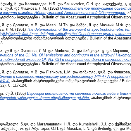
ნდაძე, ნ.
და
Каландадзе, Н.Б.
და
Salukvadze, G.N.
და
სალუქვაძე, გ.
ა, ლ.მ.
და
Фишкова, Л.М.
(1962)
Относительное пропускание обьектив
-см камети шмидта Абастуманской Астрофизической Обсерватории.
აბ
იის ბიულეტენი / Bulletin of the Abastumani Astrophysical Observatory 
 მ.
და
Долидзе, М.В.
და
Mazni, M.Th.
და
მაზნი, მ.
და
Мазный, М.Ф.
დ
а, Л.М.
(1961)
The determination of the zero-point of spectrophotometric tem
მპერატურების ნულ–პუნქტის განსაზღვრა/ Определение нуль пункта 
ასტროფიზიკური ობსერვატორიის ბიულეტენი / Bulletin of the Abastumani
7.
ა, ლ.მ.
და
Фишкова, Л.М.
და
Markova, G.
და
მარკოვა, გ.
და
Маркова, 
ervations of the OI, Na, OH emissions and continuum in the airglow / Нек
наблюдений эмиссии OI, Na, OH и непрерывного фона в свечение ночно
იის ბიულეტენი / Bulletin of the Abastumani Astrophysical Observatory 
 მ.
და
Долидзе, М.В.
და
Fishkova, L.M.
და
ფიშკოვა, ლ.მ.
და
Фишкова,
бление к саморегистрирующему микрофотометру МФ-4 / A supplementary 
 МФ-4.
აბასთუმნის ასტროფიზიკური ობსერვატორიის ბიულეტენი / Bulletin
22). С. 117-124.
ა, ლ.მ.
(1955)
Вариации интенсивности свечения ночного неба в ближ
ენსივობის ვარიაციები ახლო ინფრაწითელ უბანში.
აბასთუმნის ასტროფი
ლაშვილი, ნ.ლ.
და
Магалашвили, Н.Л.
და
Kumsishvili, J.J.
და
ქუმსიშვი
ა
აბულაძე, ო.
და
Абуладзе, О.П.
და
Mosidze, L.N.
და
მოსიძე, ლ.
და
Мо