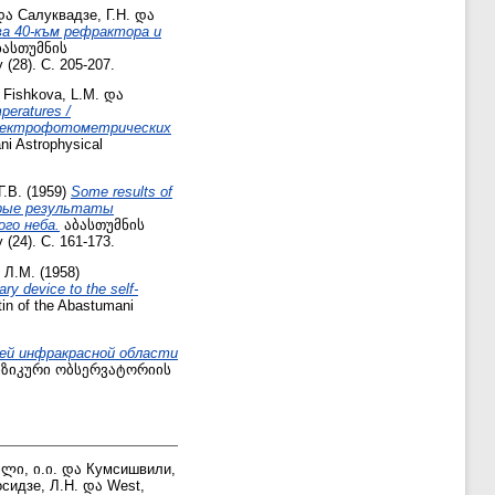
და
Салуквадзе, Г.Н.
და
а 40-към рефрактора и
ასთუმნის
(28). С. 205-207.
ა
Fishkova, L.M.
და
peratures /
спектрофотометрических
 Astrophysical
Г.В.
(1959)
Some results of
оторые результаты
го неба.
აბასთუმნის
(24). С. 161-173.
 Л.М.
(1958)
device to the self-
 of the Abastumani
ней инфракрасной области
ზიკური ობსერვატორიის
ლი, ი.ი.
და
Кумсишвили,
сидзе, Л.Н.
და
West,