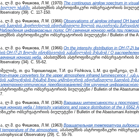
ა, ლ.მ.
და
Фишкова, Л.М.
(1970)
The continuous airglow spectrum in visua
ი ხილულ უბანში.
აბასთუმნის ასტროფიზიკური ობსერვატორიის ბიულეტენი 
bservatory (39). С. 117-150.
ა, ლ.მ.
და
Фишкова, Л.М.
(1966)
Observatioms of airglow infrared OH bands
მის ცის ნათების ჰიდროქილის ინფრაწითელი ზოლის დაკვირვება მარეგის
блюдения инфракрасных полос OH свечения ночного неба при помощ
თუმნის ასტროფიზიკური ობსერვატორიის ბიულეტენი / Bulletin of the Aba
ა, ლ.მ.
და
Фишкова, Л.М.
(1966)
On the intensity distribution in OH (7-2) b
რის OH (7-2) ზოლში ინტენსივობის განაწილების შესახებ / О распределе
свечения ночного неба.
აბასთუმნის ასტროფიზიკური ობსერვატორიის ბიულე
bservatory (34). С. 55-62.
შელიძე, თ.
და
Торошелидзе, Т.И.
და
Fishkova, L.M.
და
ფიშკოვა, ლ.მ.
ctron-image converters for the upper atmosphere infrared luminescence /
ის გამოყენების შესაზებ ზედა ატმოსფეროს ინფრაწითელი ნათების შესა
 электронно-оптических преоброзованелей для изучения инфракрасного
ასტროფიზიკური ობსერვატორიის ბიულეტენი / Bulletin of the Abastumani
7.
ა, ლ.მ.
და
Фишкова, Л.М.
(1963)
Вариации интенсивности и пространс
я ночного неба / Intensity variations and space distribution of the λ 6562 A
კური ობსერვატორიის ბიულეტენი / Bulletin of the Abastumani Astrophysi
ა, ლ.მ.
და
Фишкова, Л.М.
(1963)
Вращательная температура гидроксил
 temperature of the atmosphere.
აბასთუმნის ასტროფიზიკური ობსერვატო
Astrophysical Observatory (29). С. 55-76.