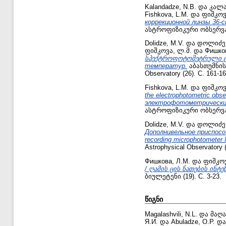
Kalandadze, N.B.
და
კალა
Fishkova, L.M.
და
ფიშკოვ
коррекционной линзы 36
ასტროფიზიკური ობსერვატორ
Dolidze, M.V.
და
დოლიძე,
ფიშკოვა, ლ.მ.
და
Фишков
სპექტროფოტომეტრული ტე
температур.
აბასთუმნის 
Observatory (26). С. 161-16
Fishkova, L.M.
და
ფიშკოვ
the electrophotometric obs
электрофотометрических 
ასტროფიზიკური ობსერვატორ
Dolidze, M.V.
და
დოლიძე,
Дополнивельное приспосо
recording microphotometer
Astrophysical Observatory (
Фишкова, Л.М.
და
ფიშკოვ
/ ღამის ცის ნათების ინტ
ბიულეტენი (19). С. 3-23.
წიგნი
Magalashvili, N.L.
და
მაღა
Я.И.
და
Abuladze, O.P.
დ