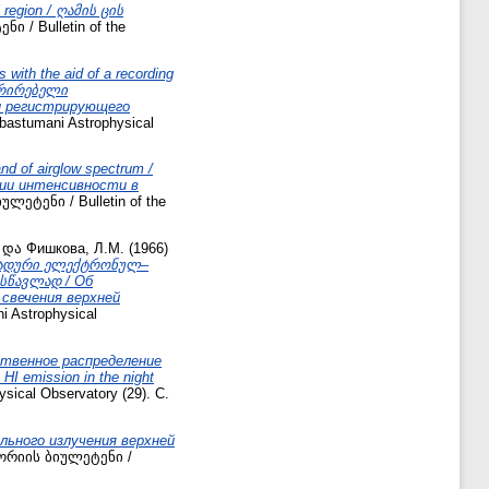
l region / ღამის ცის
/ Bulletin of the
 with the aid of a recording
ტრირებელი
и регистрирующего
stumani Astrophysical
and of airglow spectrum /
нии интенсивности в
ტენი / Bulletin of the
და
Фишкова, Л.М.
(1966)
 კასკადური ელექტრონულ–
სწავლად / Об
 свечения верхней
 Astrophysical
твенное распределение
 HI emission in the night
cal Observatory (29). С.
ьного излучения верхней
რიის ბიულეტენი /