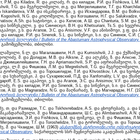
т, Р.М,
და
Kiladze, R.
და
კილაძე, რ.
და
киладзе, Р.И.
და
Fishkova, L.M.
hvili, T.G.
და
მეგრელიშვილი, თ.გ.
და
Мегрелишвили, Т.Г.
და
Kharchila
ა
Iskandarova, V.M.
და
ისკანდაროვა, ვ.
და
Искандарова, В.М.
და
Bolkv
ა
Kogoshvili, N.G.
და
კოღოშვილი, ნ.
და
Когошвили, Н.Г.
და
Salukvadze, 
hatisov, A.Sh.
და
ხატისოვი, ა.
და
Хатисов, А.Ш.
და
Chanturia, S.M.
და
ჭ
და
სინჩესკული, ვ.
და
Синческул, В.Н.
და
Khetsuriani, Ts.S.
და
ხეცურია
აგაპოვი, ე.ს.
და
Агапов, Э.С.
და
Anisimov, V.F.
და
ანისიმოვი, ვ.ფ.
და
და
киладзе, Р.И.
და
Sinenok, S.L.
და
სინენოკი, ს.ი.
და
Синенок, С.И.
(
იის ბიულეტენი / Bulletin of the Abastumani Astrophysical Observatory.
ს გამომცემლობა, თბილისი.
ლაშვილი, ნ.ლ.
და
Магалашвили, Н.Л.
და
Kumsishvili, J.J.
და
ქუმსიშვი
დოლიძე, მ.
და
Долидзе, М.В.
და
Alksne, Z.
და
ალკსნე, ზ.
და
Алксне, З
ა
Джимшелейшвили, Г.Н.
და
Apriamaschvili, S.P.
და
აფრიამაშვილი, ს.
კოვა, ლ.მ.
და
Фишкова, Л.М.
და
Megrelishvili, T.G.
და
მეგრელიშვილი, 
ა
ტოროშელიძე, თ.
და
Торошелидзе, Т.И.
და
Khvostikov, I.A.
და
ხვოსტი
.
და
სუხარევსკი, პ.
და
Сухаревский, П.Д.
და
Xanfomality, L.V.
და
ქსან
gapoff, E.S.
და
აგაპოვი, ე.ს.
და
Агапов, Э.С.
და
Anisimov, V.F.
და
ანის
ლაძე, რ.
და
киладзе, Р.И.
და
Sinenok, S.L.
და
სინენოკი, ს.ი.
და
Синено
сов, А.Ш.
და
Magnaradze, N.G.
და
მაღნარაძე, ნ.
და
Магнарадзе, Н.Г.
(1
იის ბიულეტენი / Bulletin of the Abastumani Astrophysical Observatory.
ს გამომცემლობა, თბილისი.
ე, თ.
და
Размадзе, Т.С.
და
Tskhovrebadze, A.S.
და
ცხოვრებაძე, ა.
და
მაკანდარაშვილი, შ.
და
Макандарашвили, Ш.С.
და
Alimbarashvili, A.N.
арсаданова, Э.И.
და
Fishkova, L.M.
და
ფიშკოვა, ლ.მ.
და
Фишкова, Л.М
ა
Мегрелишвили, Т.Г.
და
Toroshelidze, T.I.
და
ტოროშელიძე, თ.
და
Тороше
ე, შ.
და
Чхаидзе, Ш.М.
(1963)
აბასთუმნის ასტროფიზიკური ობსერვატორი
sical Observatory.
საქართველოს სსრ მეცნიერებათა აკადემიის გამომც