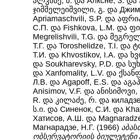
ალკსნე, ზ.
და
Алксне, З.
და
ჯიმშელეიშვილი, გ.
და
Джим
Apriamaschvili, S.P.
და
აფრია
С.П.
და
Fishkova, L.M.
და
ფი
Megrelishvili, T.G.
და
მეგრელ
Т.Г.
და
Toroshelidze, T.I.
და
ტ
Т.И.
და
Khvostikov, I.A.
და
ხვ
და
Soukharevsky, P.D.
და
სუხ
და
Xanfomality, L.V.
და
ქსან
Л.В.
და
Agapoff, E.S.
და
აგაპ
Anisimov, V.F.
და
ანისიმოვი, 
R.
და
კილაძე, რ.
და
киладзе
ს.ი.
და
Синенок, С.И.
და
Khat
Хатисов, А.Ш.
და
Magnaradze
Магнарадзе, Н.Г.
(1966)
აბას
ობსერვატორიის ბიულეტენი / B