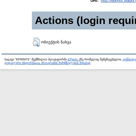
URI:
http://eprints.iliaun
Actions (login requi
ობიექტის ნახვა
საცავი "EPRINTS" შექმნილია პლატფორმა
EPrints 3
ზე რომელიც შემუშავებულია
კომპიუტ
დეტალური ინფორმაცია პროგრამის შემქმნელების შესახებ
.