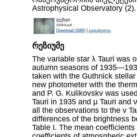
Astrophysical Observatory (2).
ტექსტი
1938-8.pdf
Download (1MB)
|
გადახედვა
რეზიუმე
The variable star λ Tauri was o
autumn seasons of 1935—1937
taken with the Guthnick stella
new photometer with the thermi
and P. G. Kulikovskv was used
Tauri in 1935 and μ Tauri and 
all the observations to the v T
differences of the brightness 
Table I. The mean coefficients
coefficients of atmospheric ex