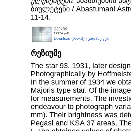
ელემენტები.
აბასთუმნის ას
ბიულეტენი / Abastumani Astrop
11-14.
ტექსტი
1937-2.pdf
Download (966kB)
|
გადახედვა
რეზიუმე
The star 93, 1931, later desi
Photographically by Hoffmeiste
In the summer of 1934 we obta
Majoris type star. Of the imag
for measurements. The investiga
endeavour to photograph variabl
mm). Their brightness was det
Pegasi and KSA 37 areas. The 