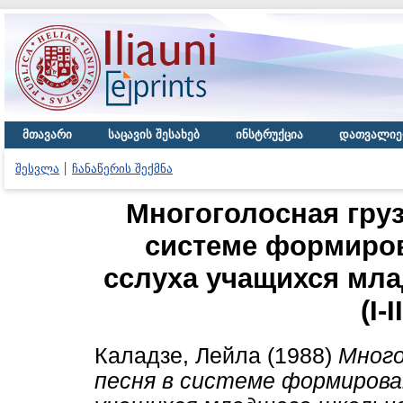
მთავარი
საცავის შესახებ
ინსტრუქცია
დათვალიე
შესვლა
ჩანაწერის შექმნა
Многоголосная груз
системе формиро
сслуха учащихся мла
(I-
Каладзе, Лейла
(1988)
Много
песня в системе формирова