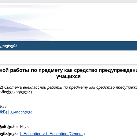
ლიერება
ной работы по предмету как средство предупрежден
учащихся
2)
Система внеклассной работы по предмету как средство предупреж
გამოქვეყნებულა)
9.pdf
8kB)
|
გადახედვა
ტის ტიპი:
სხვა
თემატიკა:
L Education > L Education (General)