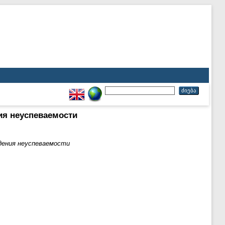
ия неуспеваемости
дения неуспеваемости