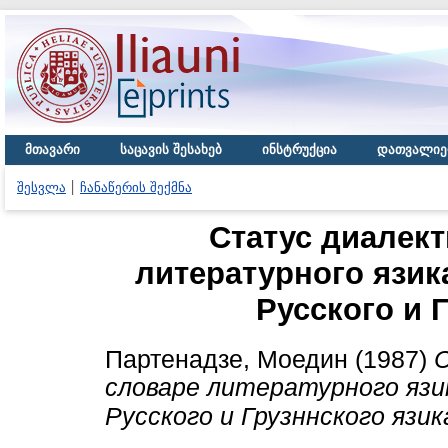
მთავარი
საცავის შესახებ
ინსტრუქცია
დათვალიე
შესვლა
ჩანაწერის შექმნა
Статус диалект
литературного язик
Русского и 
Партенадзе, Моедин
(1987)
словаре литературного язи
Русского и Грузннского язика