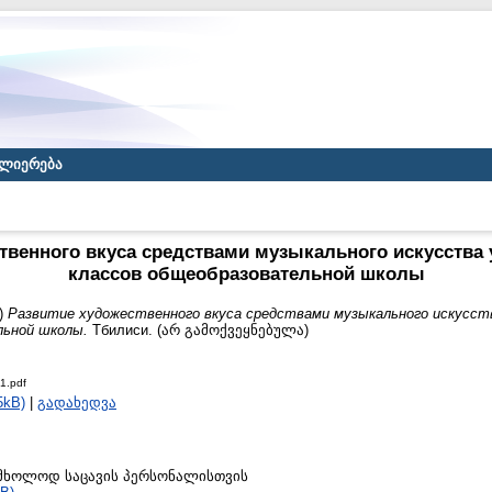
ლიერება
твенного вкуса средствами музыкального искусства у
классов общеобразовательной школы
)
Развитие художественного вкуса средствами музыкального искусств
льной школы.
Тбилиси. (არ გამოქვეყნებულა)
1.pdf
5kB)
|
გადახედვა
to მხოლოდ საცავის პერსონალისთვის