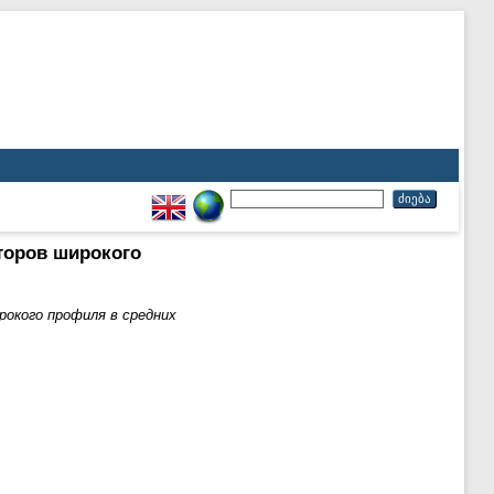
торов широкого
окого профиля в средних