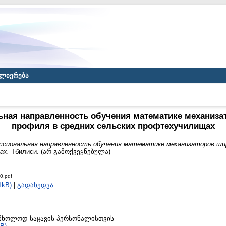
ლიერება
ная направленность обучения математике механиза
профиля в средних сельских профтехучилищах
сиональная направленность обучения математике механизаторов шир
ах.
Тбилиси. (არ გამოქვეყნებულა)
0.pdf
1kB)
|
გადახედვა
to მხოლოდ საცავის პერსონალისთვის