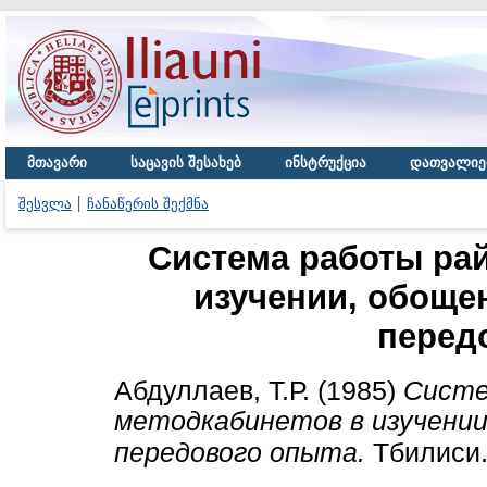
მთავარი
საცავის შესახებ
ინსტრუქცია
დათვალიე
შესვლა
ჩანაწერის შექმნა
Система работы ра
изучении, обоще
перед
Абдуллаев, Т.Р.
(1985)
Систе
методкабинетов в изучении
передового опыта.
Тбилиси.