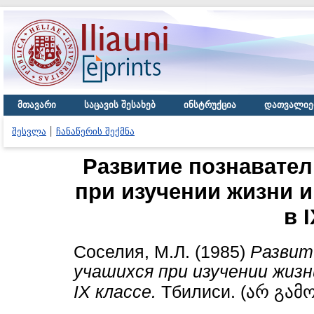
მთავარი
საცავის შესახებ
ინსტრუქცია
დათვალიე
შესვლა
ჩანაწერის შექმნა
Pазвитие познавател
при изучении жизни и
в 
Соселия, М.Л.
(1985)
Pазвит
учашихся при изучении жизн
IX классе.
Тбилиси. (არ გამ