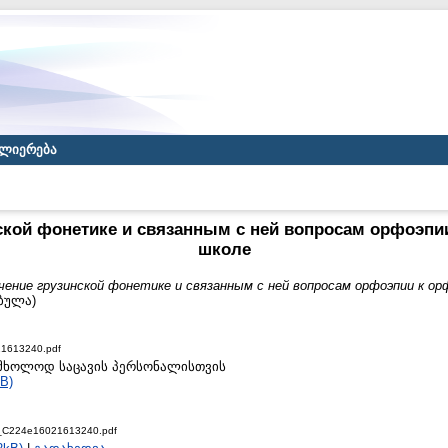
ლიერება
ской фонетике и связанным с ней вопросам орфоэпи
школе
чение грузинской фонетике и связанным с ней вопросам орфоэпии к ор
ებულა)
1613240.pdf
to მხოლოდ საცავის პერსონალისთვის
B)
_C224e16021613240.pdf