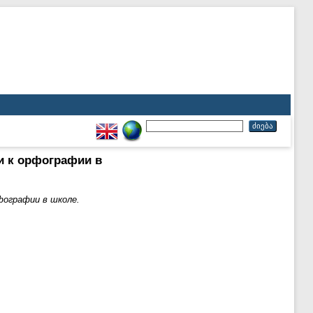
и к орфографии в
фографии в школе.