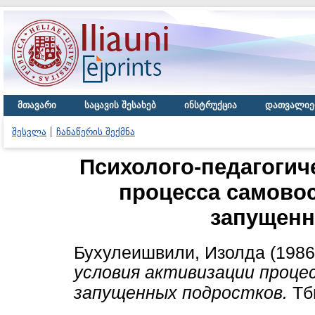
მთავარი
საცავის შესახებ
ინსტრუქცია
დათვალიე
შესვლა
ჩანაწერის შექმნა
Психолого-педагогич
процесса самовос
запущенн
Бухулеишвили, Изолда
(198
условия активизации проце
запущенных подростков.
Тб