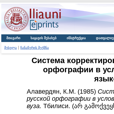
მთავარი
საცავის შესახებ
ინსტრუქცია
დათვალიე
შესვლა
ჩანაწერის შექმნა
Система корректиро
орфографии в ус
язык
Алавердян, К.М.
(1985)
Сист
русской орфографии в услов
вуза.
Тбилиси. (არ გამოქვე