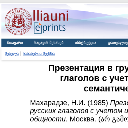
მთავარი
საცავის შესახებ
ინსტრუქცია
დათვალიე
შესვლა
ჩანაწერის შექმნა
Презентация в гр
глаголов с уче
семантич
Махарадзе, Н.И.
(1985)
През
русских глаголов с учетом
общности.
Москва. (არ გამ