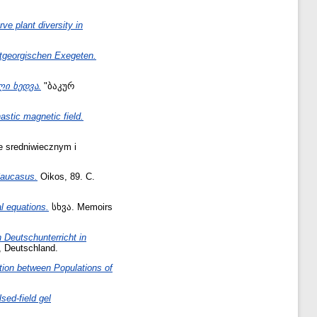
ve plant diversity in
ltgeorgischen Exegeten.
ი ხედვა.
"ბაკურ
stic magnetic field.
e sredniwiecznym i
Caucasus.
Oikos, 89. С.
l equations.
სხვა. Memoirs
 Deutschunterricht in
, Deutschland.
ation between Populations of
sed-field gel