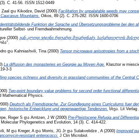
3). С. 41-56. ISSN 1512-0449
, Zaal
და
Kikodze, David
(2000)
Facilitation by unpalatable weeds may conser
 Caucasus Mountains.
Oikos, 89 (2). С. 275-282. ISSN 1600-0706
Identitätsbildende Funktion der Sprache und Übersetzungsprobleme bei den a
tureller Selbst- und Fremdwahrnehmung.
gve
(2000)
ჟან-კლოდ ეტიენი რდუარდ შევარდნაძე. საქართველოს მისეულ
ბა".
edro
და
Kahniashvili, Tina
(2000)
Tensor microwave anisotropies from a stocha
0)
La diffusion des monasteries en Georgie au Moyen Age.
Klasztor w miesci
19-3-3
ling species richness and diversity in grassland communities of the Central 
000)
Two-point boundary value problems for second order functional differentia
nd Mathematical Physics.
2000)
Deutsch als Fremdsprache. Zur Grundlegung eines Curriculums fuer den
en, historische Entwicklung und gegenwaertige Tendenzen.
სხვა. Lit Verlag 
rpe, Roger S
და
Arntzen, J W
(2000)
Pre-Pleistocene Refugia and Differenti
Molecular Phylogenetics and Evolution, 14 (3). С. 414-422.
ili, M
და
Kreger, A
და
Morris, JG Jr
და
Sulakvelidze , A
(2000)
Improved pul
vancomycin-resistant enterococci.
J Clin Microbiol.