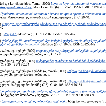
eli
და
Lortdkipanidze, Tamar
(2000)
Layer-to-layer distribution of neurons an
rtex (quantitative study.
Morfologia, 118 (6). С. 21-25. ISSN PMID: 11210455
)
Проблемы этнической истории абхазов на фоне грузино-абхазского к
икта. Материалы грузино-абхазской конференции , 2. С. 20-40.
0)
რუსული კოლონიალური ცნობიერება და ამიერკავკასიის ეთნოპოლიტ
449
0)
,,მარჯაჰ!".
ამირანი (3). С. 106-116. ISSN 1512-0449
0)
ქრისტემდე III ათასწლეულის შუა ხანების ცენტრალური ამიერკავკასი
ტურის განსაზღვრისათვის.
ამირანი (2). С. 19-35. ISSN 1512-0449
ალანდაძე, თემურ
(2000)
სოციალური და ჯანდაცვის სისტემის თავისებურ
ახელმწიფო კომპანია, თბილისი, С. 1-80.
ალანდაძე, თემურ
(2000)
სამედიცინო დახმარების ხარისხის მექანიზმები.
 С. 7-20. ISSN 76184
ალანდაძე, თემურ
და
გერზმავა, ოთარ
(2000)
ჯანდაცვის სისტემა ირანი
სახელმწიფო კომპანია, თბილისი.
ალანდაძე, თემურ
და
გერზმავა, ოთარ
(2000)
ჯანდაცვის სისტემის თავი
ელოს სამედიცინო მოამბე (7-8). С. 84-108. ISSN 76184
რეფერენტული სივრცის ცნება და ცნობიერების ნაკადის როგორც ტექსტ
ამეცნიერო შრომათა კრებული, V. С. 9-16. ISSN 99928-830-4-9
)
”ეთნოგრაფიული წერილები გაზეთ ივერიაში.
სამეცნიერო ჟურნალი ”ინტე