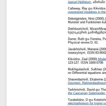
Iaqsari-Heiligtum.
ამირანი (
Callaway, Ray
და
Kikvidze
overgrazed meadows in the
Doborjginidze, Nino
(2000)
Munster und Funktionen kul
Dokhtourichvili, Mzaro/Mza
სულაკაურის გამომცემლო
Durrer, Ruth
და
Ferreira, P
Physical review D, 61.
Javakhishvili, Manana
(200
nowozytnym. ISSN 83-9042
Kikvidze, Zaal
(2000)
Model
123-127. ISSN 1600-0706
Mukhigulashvili, Sulkhan
(2
on Differential equations a
Shaverdashvili, Ekaterine
(
Georgien. Rahmenbedingung
Tarkhnishvili, David
და
Tho
the Caucasian Salamander.
Turabelidze, D
და
Kotetishv
electrophoresis for typing 