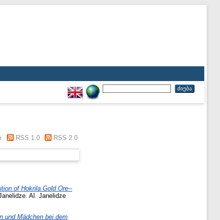
m
RSS 1.0
RSS 2.0
tion of Hokrila Gold Ore--
Janelidze. Al. Janelidze
gen und Mädchen bei dem