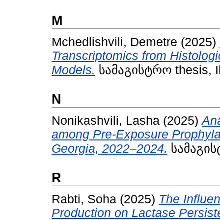
M
Mchedlishvili, Demetre
(2025)
Transcriptomics from Histolo
Models.
სამაგისტრო thesis, Ili
N
Nonikashvili, Lasha
(2025)
Ana
among Pre-Exposure Prophylax
Georgia, 2022–2024.
სამაგისტრ
R
Rabti, Soha
(2025)
The Influe
Production on Lactase Persist