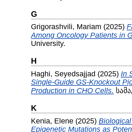
G
Grigorashvili, Mariam
(2025)
F
Among Oncology Patients in G
University.
H
Haghi, Seyedsajjad
(2025)
In 
Single-Guide GS-Knockout Pig
Production in CHO Cells.
სამაგ
K
Kenia, Elene
(2025)
Biologica
Epigenetic Mutations as Poten