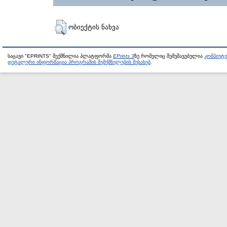
ობიექტის ნახვა
საცავი "EPRINTS" შექმნილია პლატფორმა
EPrints 3
ზე რომელიც შემუშავებულია
კომპიუტ
დეტალური ინფორმაცია პროგრამის შემქმნელების შესახებ
.