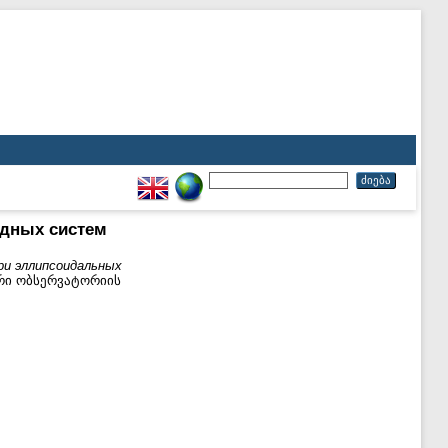
здных систем
ри эллипсоидальных
იკური ობსერვატორიის