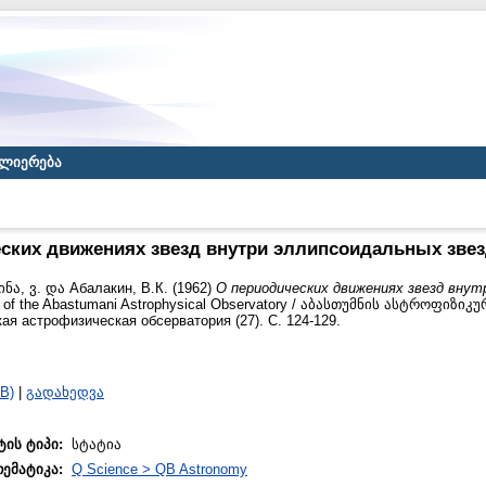
ლიერება
ских движениях звезд внутри эллипсоидальных зве
ნა, ვ.
და
Абалакин, В.К.
(1962)
О периодических движениях звезд внут
n of the Abastumani Astrophysical Observatory / აბასთუმნის ასტროფიზ
я астрофизическая обсерватория (27). С. 124-129.
B)
|
გადახედვა
ტის ტიპი:
სტატია
თემატიკა:
Q Science > QB Astronomy