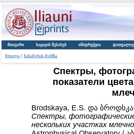
მთავარი
საცავის შესახებ
ინსტრუქცია
დათვალიე
შესვლა
ჩანაწერის შექმნა
Спектры, фотогр
показатели цвета
млеч
Brodskaya, E.S.
და
ბროდსკაი
Спектры, фотографические 
нескольких участках млечно
Astrophysical Observatory 