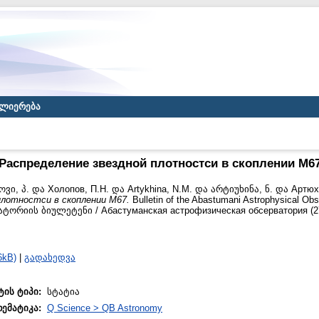
ლიერება
Распределение звездной плотностси в скоплении М6
ვი, პ.
და
Холопов, П.Н.
და
Artykhina, N.M.
და
არტიუხინა, ნ.
და
Артюх
плотностси в скоплении М67.
Bulletin of the Abastumani Astrophysical Ob
რიის ბიულეტენი / Абастуманская астрофизическая обсерватория (27)
6kB)
|
გადახედვა
ტის ტიპი:
სტატია
თემატიკა:
Q Science > QB Astronomy