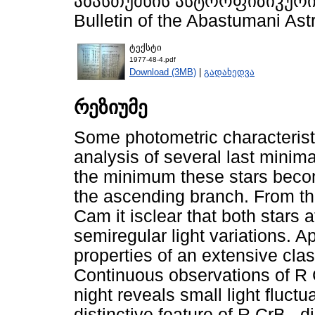
აბასთუმნის ასტროფიზიკური
Bulletin of the Abastumani Ast
ტექსტი
1977-48-4.pdf
Download (3MB)
|
გადახედვა
რეზიუმე
Some photometric characterist
analysis of several last mini
the minimum these stars becom
the ascending branch. From t
Cam it isclear that both stars
semiregular light variations. A
properties of an extensive clas
Continuous observations of R
night reveals small light fluct
distinctive feature of R CrB , 