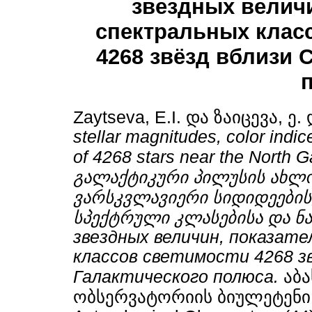
звездных величи
спектральных класс
4268 звёзд вблизи 
Zaytseva, E.I.
და
ზაიცევა, ე.
stellar magnitudes, color indic
of 4268 stars near the North 
გალაქტიკური პილუსის ახლო
ვარსკვლავიერი სიდიდეების,
სპექტრული კლასებისა და ნ
звездных величин, показате
классов светимости 4268 з
Галактического полюса.
აბა
ობსერვატორიის ბიულეტენი / B