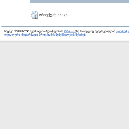
ობიექტის ნახვა
საცავი "EPRINTS" შექმნილია პლატფორმა
EPrints 3
ზე რომელიც შემუშავებულია
კომპიუტ
დეტალური ინფორმაცია პროგრამის შემქმნელების შესახებ
.