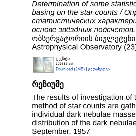
Determination of some statistic
basing on the star counts /
статистических характер
основе звёздных подсчетов.
ობსერვატორიის ბიულეტენი / B
Astrophysical Observatory (23
ტექსტი
1958-I-5.pdf
Download (2MB)
|
გადახედვა
რეზიუმე
The results of investigation o
method of star counts are gat
individual dark nebulae masse
distribution of the dark nebula
September, 1957