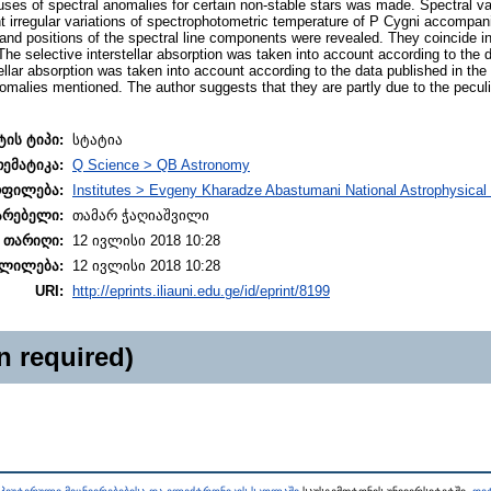
uses of spectral anomalies for certain non-stable stars was made. Spectral va
t irregular variations of spectrophotometric temperature of P Cygni accompa
s and positions of the spectral line components were revealed. They coincide in
. The selective interstellar absorption was taken into account according to the d
ellar absorption was taken into account according to the data published in the
omalies mentioned. The author suggests that they are partly due to the peculia
ტის ტიპი:
სტატია
თემატიკა:
Q Science > QB Astronomy
ოფილება:
Institutes > Evgeny Kharadze Abastumani National Astrophysical
არებელი:
თამარ ჭაღიაშვილი
 თარიღი:
12 ივლისი 2018 10:28
ლილება:
12 ივლისი 2018 10:28
URI:
http://eprints.iliauni.edu.ge/id/eprint/8199
n required)