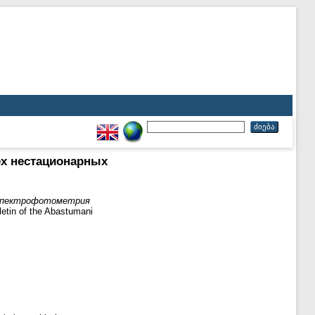
рех нестационарных
 / Спектрофотометрия
n of the Abastumani