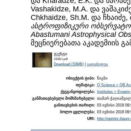
და
Kharadze, E.K.
და
ხარაძე,
Vashakidze, M.A.
და
ვაშაკიძე
Chkhaidze, Sh.M.
და
ჩხაიძე, 
ასტროფიზიკური ობსერვატორიი
Abastumani Astrophysical Obs
მეცნიერებათა აკადემიის გ
ტექსტი
1938-I.pdf
Download (33MB)
|
გადახედვა
ობიექტის ტიპი:
წიგნი
თემატიკა:
Q Science > QB As
ქვეგანყოფილება:
Institutes > Evgen
განმათავსებელი მომხმარებელი:
თამარ ჭაღიაშვი
განთავსების თარიღი:
03 ივნისი 2018 09:
ბოლო ცვლილება:
03 ივნისი 2018 09:
URI:
http://eprints.iliaun