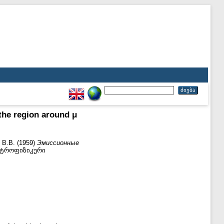
he region around μ
 В.В.
(1959)
Эмиссионные
სტროფიზიკური