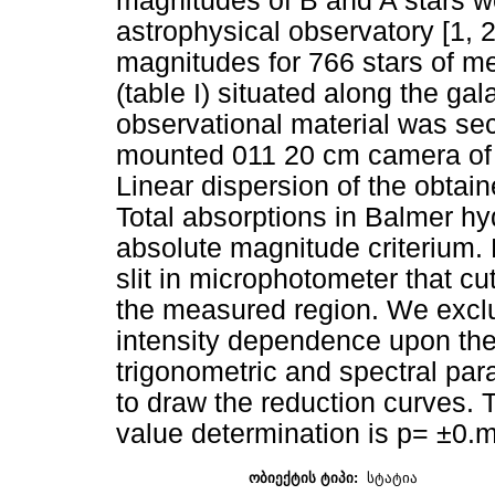
magnitudes of B and A stars w
astrophysical observatory [1, 
magnitudes for 766 stars of m
(table I) situated along the gala
observational material was sec
mounted 011 20 cm camera of 
Linear dispersion of the obta
Total absorptions in Balmer hy
absolute magnitude criterium
slit in microphotometer that c
the measured region. We exclud
intensity dependence upon the 
trigonometric and spectral par
to draw the reduction curves. 
value determination is p= ±0.
ობიექტის ტიპი:
სტატია