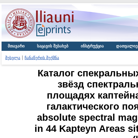
მთავარი
საცავის შესახებ
ინსტრუქცია
დათვალიე
შესვლა
ჩანაწერის შექმნა
Каталог спекральны
звёзд спектраль
площадях каптейн
галактического пояс
absolute spectral mag
in 44 Kapteyn Areas sit