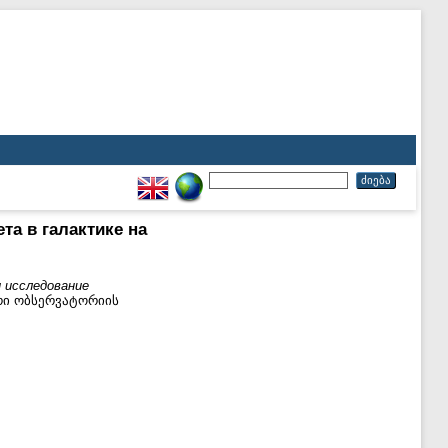
та в галактике на
и исследование
რი ობსერვატორიის