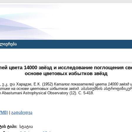
ლიერება
лей цвета 14000 звёзд и исследование поглощения све
основе цветовых избытков звёзд
 ე.კ.
და
Харадзе, Е.К.
(1952)
Каталог показателей цвета 14000 звёзд 
ктике на основе цветовых избытков звёзд.
აბასთუმნის ასტროფიზიკუ
e Abastumani Astrophysical Observatory (12). С. 5-418.
7MB)
|
გადახედვა
ტის ტიპი:
სტატია