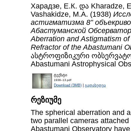
Харадзе, Е.К.
და
Kharadze, E
Vashakidze, M.A.
(1938)
Иссл
астигматизма 8" объекриво
Абастуманской Обсерватории 
Aberration and Astigmatism of
Refractor of the Abastumani O
ასტროფიზიკური ობსერვატორიი
Abastumani Astrophysical Obse
ტექსტი
1938–13.pdf
Download (3MB)
|
გადახედვა
რეზიუმე
The spherical aberration and a
two parallel cameras attached 
Abastumani Observatory have 