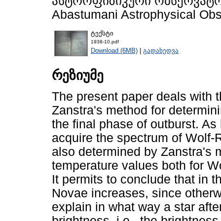
ასტროფიზიკური ობსერვატორიი
Abastumani Astrophysical Obse
ტექსტი
1938-10.pdf
Download (6MB)
|
გადახედვა
რეზიუმე
The present paper deals with th
Zanstra's method for determin
the final phase of outburst. A
acquire the spectrum of Wolf-
also determined by Zanstra's 
temperature values both for Wo
It permits to conclude that in t
Novae increases, since otherwis
explain in what way a star afte
brightness, i.e., the brightnes