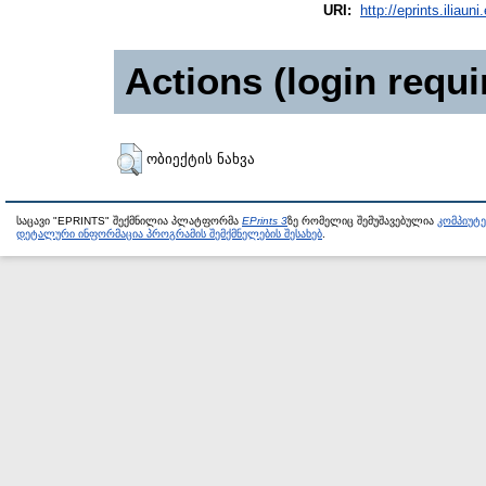
URI:
http://eprints.iliaun
Actions (login requi
ობიექტის ნახვა
საცავი "EPRINTS" შექმნილია პლატფორმა
EPrints 3
ზე რომელიც შემუშავებულია
კომპიუტ
დეტალური ინფორმაცია პროგრამის შემქმნელების შესახებ
.