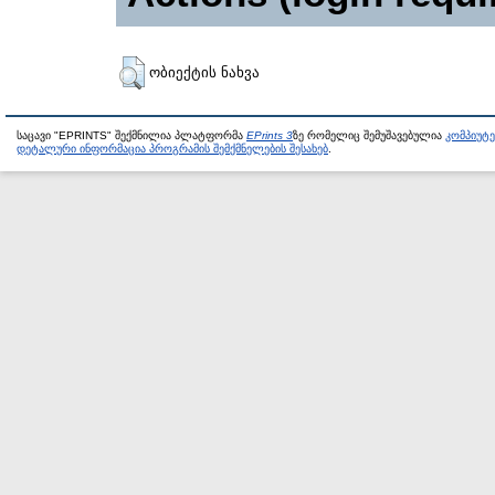
ობიექტის ნახვა
საცავი "EPRINTS" შექმნილია პლატფორმა
EPrints 3
ზე რომელიც შემუშავებულია
კომპიუტ
დეტალური ინფორმაცია პროგრამის შემქმნელების შესახებ
.