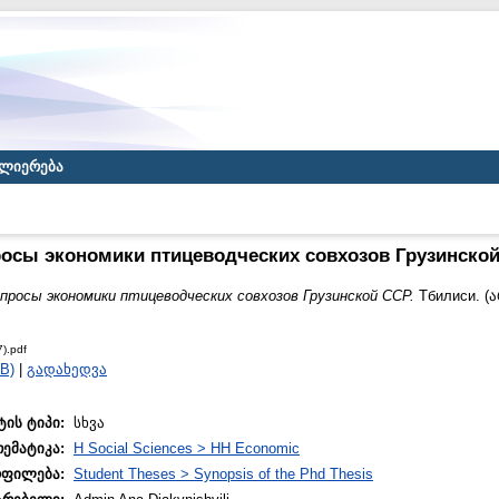
ლიერება
осы экономики птицеводческих совхозов Грузинско
просы экономики птицеводческих совхозов Грузинской ССР.
Тбилиси. (
).pdf
B)
|
გადახედვა
ტის ტიპი:
სხვა
თემატიკა:
H Social Sciences > HH Economic
ოფილება:
Student Theses > Synopsis of the Phd Thesis