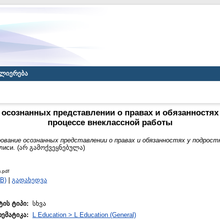
ლიერება
осознанных представлении о правах и обязанностях 
процессе внеклассной работы
ование осознанных представлении о правах и обязанностях у подростк
лиси. (არ გამოქვეყნებულა)
.pdf
B)
|
გადახედვა
ტის ტიპი:
სხვა
თემატიკა:
L Education > L Education (General)