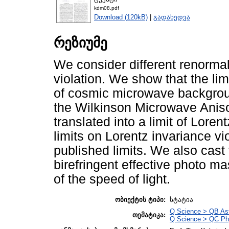
kdm08.pdf
Download (120kB)
|
გადახედვა
რეზიუმე
We consider different renormal
violation. We show that the lim
of cosmic microwave backgroun
the Wilkinson Microwave Ani
translated into a limit of Lore
limits on Lorentz invariance vi
published limits. We also cast 
birefringent effective photo m
of the speed of light.
ობიექტის ტიპი:
სტატია
Q Science > QB As
თემატიკა:
Q Science > QC Ph