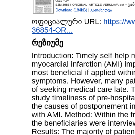
- გა
EJM-36854-ORIGINAL_ARTICLE-VERULAVA.pdf
Download (184kB)
|
გადახედვა
ოფიციალური URL:
https://
36854-OR...
რეზიუმე
Introduction: Timely self-hel
myocardial infarction (AMI) i
most beneficial if applied with
symptoms. However, many pati
of seeking medical care late. 
study timeliness of pre-hospit
the causes of postponement in
with AMI. Method: Within the f
the beneficiaries were intervie
Results: The majority of patie