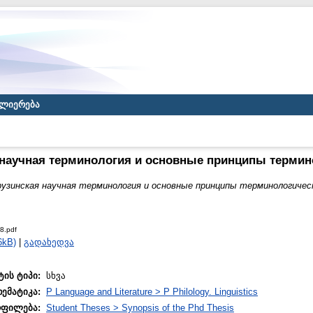
ლიერება
 научная терминология и основные принципы термин
рузинская научная терминология и основные принципы терминологичес
8.pdf
6kB)
|
გადახედვა
ტის ტიპი:
სხვა
თემატიკა:
P Language and Literature > P Philology. Linguistics
ოფილება:
Student Theses > Synopsis of the Phd Thesis