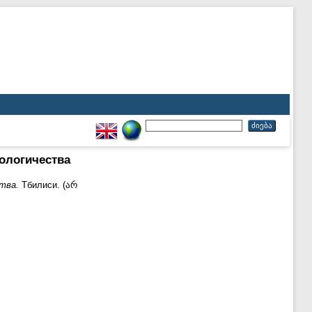
ологичества
тва.
Тбилиси. (არ