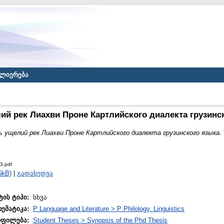
ლიერება
ий рек Лиахви Проне Картлийского диалекта грузинс
ь ущелий рек Лиахви Проне Картлийского диалекта грузинского языка.
3.pdf
6kB)
|
გადახედვა
ტის ტიპი:
სხვა
თემატიკა:
P Language and Literature > P Philology. Linguistics
ოფილება:
Student Theses > Synopsis of the Phd Thesis