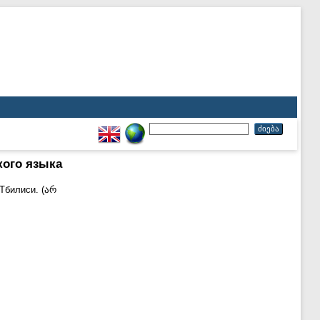
кого языка
Тбилиси. (არ