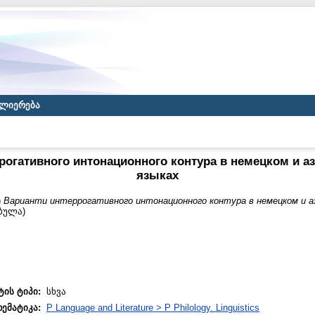
ლიერება
рогативного интонационного контура в немецком и 
языках
)
Варианти интеррогативного интонационного контура в немецком и а
ებულა)
ტის ტიპი:
სხვა
თემატიკა:
P Language and Literature > P Philology. Linguistics