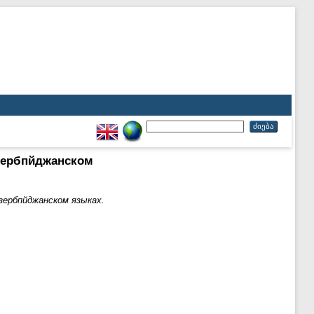
азербпйджанском
зербпйджанском языках.