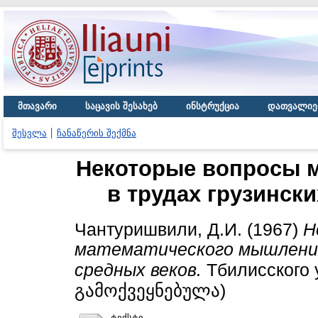
მთავარი
საცავის შესახებ
ინსტრუქცია
დათვალიე
შესვლა
ჩანაწერის შექმნა
Некоторые вопросы 
в трудах грузинск
Чантуришвили, Д.И.
(1967)
Н
математического мышления
средных веков.
Тбилисского 
გამოქვეყნებულა)
ტექსტი