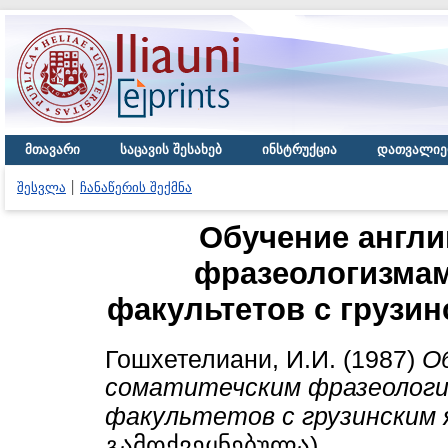
მთავარი
საცავის შესახებ
ინსტრუქცია
დათვალიე
შესვლა
ჩანაწერის შექმნა
Обучение англи
фразеологизмам
факультетов с грузи
Гошхетелиани, И.И.
(1987)
О
соматитечским фразеологи
факультетов с грузинским 
გამოქვეყნებულა)