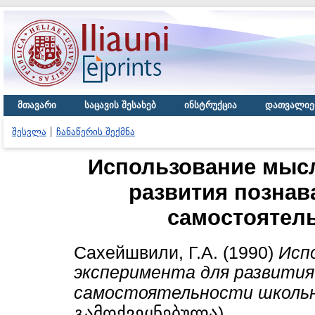
მთავარი
საცავის შესახებ
ინსტრუქცია
დათვალიე
შესვლა
ჩანაწერის შექმნა
Использование мысл
развития познав
самостоятел
Сахейшвили, Г.А.
(1990)
Исп
эксперимента для развития
самостоятельности школьн
გამოქვეყნებულა)